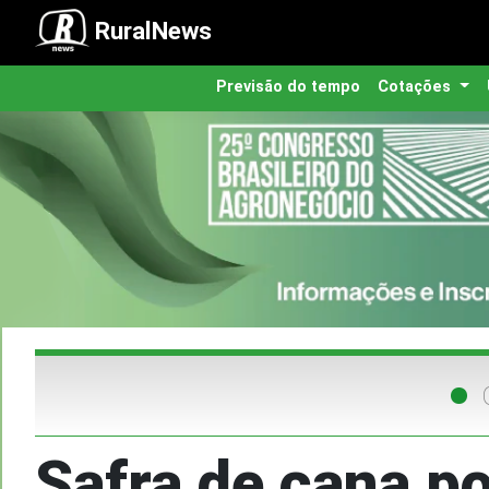
RuralNews
Previsão do tempo
Cotações
Safra de cana p