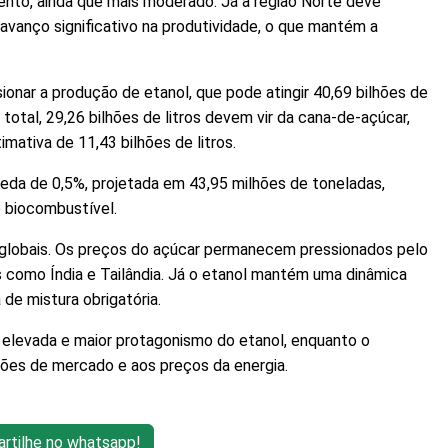
nto, ainda que mais moderado. Já a região Norte deve
avanço significativo na produtividade, o que mantém a
nar a produção de etanol, que pode atingir 40,69 bilhões de
total, 29,26 bilhões de litros devem vir da cana-de-açúcar,
ativa de 11,43 bilhões de litros.
ueda de 0,5%, projetada em 43,95 milhões de toneladas,
o biocombustível.
 globais. Os preços do açúcar permanecem pressionados pelo
 como Índia e Tailândia. Já o etanol mantém uma dinâmica
 de mistura obrigatória.
 elevada e maior protagonismo do etanol, enquanto o
ições de mercado e aos preços da energia.
tilhe no whatsapp!