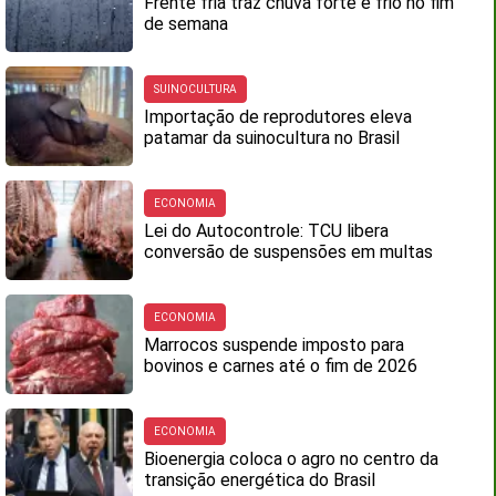
Frente fria traz chuva forte e frio no fim
de semana
SUINOCULTURA
Importação de reprodutores eleva
patamar da suinocultura no Brasil
ECONOMIA
Lei do Autocontrole: TCU libera
conversão de suspensões em multas
ECONOMIA
Marrocos suspende imposto para
bovinos e carnes até o fim de 2026
ECONOMIA
Bioenergia coloca o agro no centro da
transição energética do Brasil