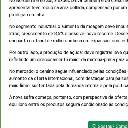
No Nordeste e no Sul, a expectativa também é de crescime
apresentar leve recuo na área colhida, compensado por um 
produção em alta.
No segmento industrial, o aumento da moagem deve impulsio
litros, crescimento de 8,5% e possível novo recorde. Desse 
enquanto o etanol de milho continua em expansão, com estim
Por outro lado, a produção de açúcar deve registrar leve q
refletindo um direcionamento maior da matéria-prima para 
No mercado, o cenário segue influenciado pelas condições
aumento da oferta internacional, com destaque para países
mais firme, sustentada pela demanda interna e pela política
A nova safra começa, portanto, com perspectiva de oferta
equilíbrio entre os produtos seguirá condicionado às cond
Gostou? Compar