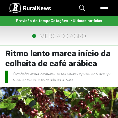
RuralNews
Previsão do tempo
Cotações
Últimas notícias
MERCADO AGRO
Ritmo lento marca início da
colheita de café arábica
Atividades ainda pontuais nas principais regiões, com avanço
mais consistente esperado para maio