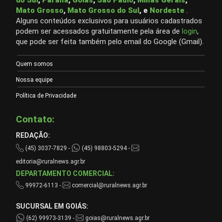
Mato Grosso
,
Mato Grosso do Sul
, e
Nordeste
.
Alguns conteúdos exclusivos para usuários cadastrados
podem ser acessados gratuitamente pela área de
login
,
que pode ser feita também pelo email do Google (Gmail).
Quem somos
Nossa equipe
Política de Privacidade
Contato:
REDAÇÃO:
(45) 3037-7829 -
(45) 98803-5294 -
editoria@ruralnews.agr.br
DEPARTAMENTO COMERCIAL:
99972-6113 -
comercial@ruralnews.agr.br
SUCURSAL EM GOIÁS:
(62) 99973-3139 -
goias@ruralnews.agr.br