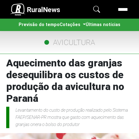
RuralNews
Previsão do tempo
Cotações
Últimas notícias
AVICULTURA
Aquecimento das granjas
desequilibra os custos de
produção da avicultura no
Paraná
Levantamento do custo de produção realizado pelo Sistema
FAEP/SENAR-PR mostra que gasto com aquecimento das
granjas onera o bolso do produtor