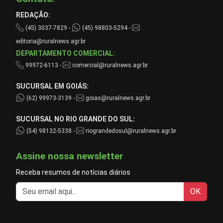
REDAÇÃO:
(45) 3037-7829 -
(45) 98803-5294 -
editoria@ruralnews.agr.br
DEPARTAMENTO COMERCIAL:
99972-6113 -
comercial@ruralnews.agr.br
SUCURSAL EM GOIÁS:
(62) 99973-3139 -
goias@ruralnews.agr.br
SUCURSAL NO RIO GRANDE DO SUL:
(54) 98132-5338 -
riograndedosul@ruralnews.agr.br
Assine nossa newsletter
Receba resumos de notícias diários
OK