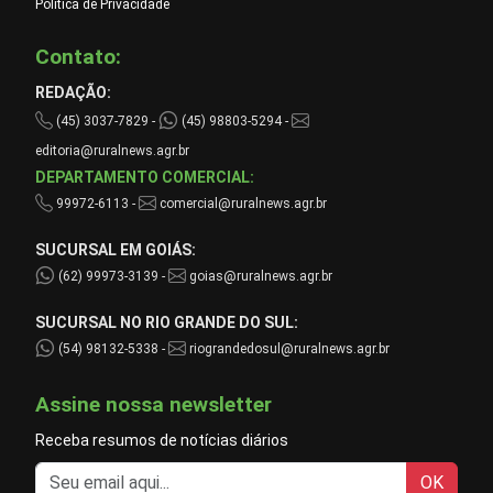
Política de Privacidade
Contato:
REDAÇÃO:
(45) 3037-7829 -
(45) 98803-5294 -
editoria@ruralnews.agr.br
DEPARTAMENTO COMERCIAL:
99972-6113 -
comercial@ruralnews.agr.br
SUCURSAL EM GOIÁS:
(62) 99973-3139 -
goias@ruralnews.agr.br
SUCURSAL NO RIO GRANDE DO SUL:
(54) 98132-5338 -
riograndedosul@ruralnews.agr.br
Assine nossa newsletter
Receba resumos de notícias diários
OK