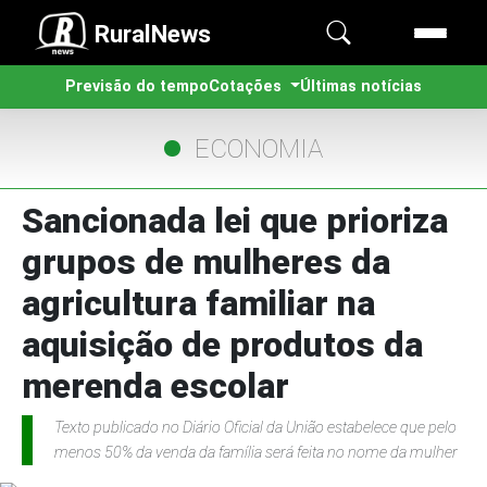
RuralNews
Previsão do tempo
Cotações
Últimas notícias
ECONOMIA
Sancionada lei que prioriza
grupos de mulheres da
agricultura familiar na
aquisição de produtos da
merenda escolar
Texto publicado no Diário Oficial da União estabelece que pelo
menos 50% da venda da família será feita no nome da mulher