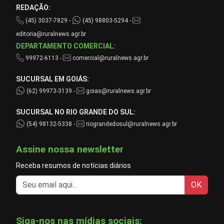
REDAÇÃO:
(45) 3037-7829 -
(45) 98803-5294 -
editoria@ruralnews.agr.br
DEPARTAMENTO COMERCIAL:
99972-6113 -
comercial@ruralnews.agr.br
SUCURSAL EM GOIÁS:
(62) 99973-3139 -
goias@ruralnews.agr.br
SUCURSAL NO RIO GRANDE DO SUL:
(54) 98132-5338 -
riograndedosul@ruralnews.agr.br
Assine nossa newsletter
Receba resumos de notícias diários
OK
Siga-nos nas mídias sociais: