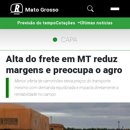
Mato Grosso
Previsão do tempo
Cotações
Últimas notícias
CAPA
Alta do frete em MT reduz
margens e preocupa o agro
Menor oferta de caminhões eleva preços do transporte
mesmo com demanda equilibrada e impacta diretamente a
rentabilidade no campo