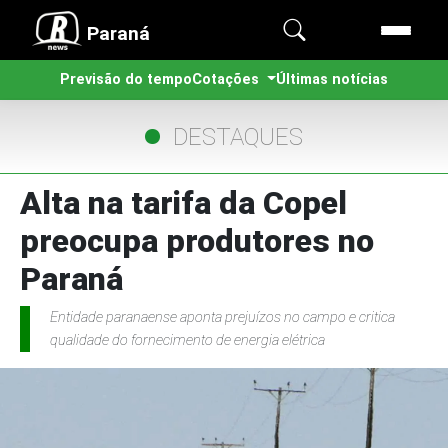
Paraná
Previsão do tempo
Cotações
Últimas notícias
DESTAQUES
Alta na tarifa da Copel
preocupa produtores no
Paraná
Entidade paranaense aponta prejuízos no campo e critica
qualidade do fornecimento de energia elétrica