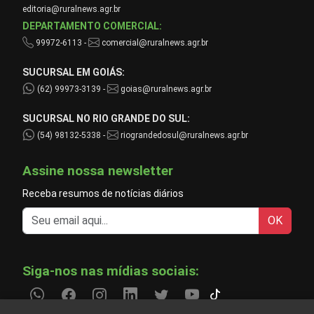
editoria@ruralnews.agr.br
DEPARTAMENTO COMERCIAL:
99972-6113 -
comercial@ruralnews.agr.br
SUCURSAL EM GOIÁS:
(62) 99973-3139 -
goias@ruralnews.agr.br
SUCURSAL NO RIO GRANDE DO SUL:
(54) 98132-5338 -
riograndedosul@ruralnews.agr.br
Assine nossa newsletter
Receba resumos de notícias diários
OK
Siga-nos nas mídias sociais: