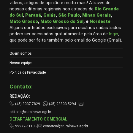
vídeos, artigos de opinião e muito mais! Através de
nossas editorias regionais nos estados de
Rio Grande
do Sul
,
Paraná
,
Goiás
,
São Paulo
,
Minas Gerais
,
Mato Grosso
,
Mato Grosso do Sul
, e
Nordeste
.
Alguns conteúdos exclusivos para usuários cadastrados
podem ser acessados gratuitamente pela área de
login
,
que pode ser feita também pelo email do Google (Gmail).
Quem somos
Nossa equipe
Política de Privacidade
Contato:
REDAÇÃO:
(45) 3037-7829 -
(45) 98803-5294 -
editoria@ruralnews.agr.br
DEPARTAMENTO COMERCIAL:
99972-6113 -
comercial@ruralnews.agr.br