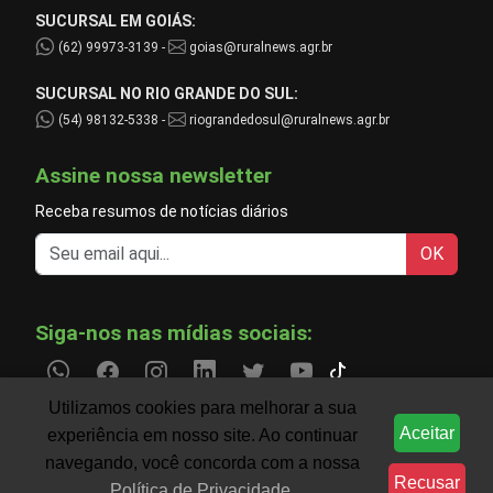
SUCURSAL EM GOIÁS:
(62) 99973-3139 -
goias@ruralnews.agr.br
SUCURSAL NO RIO GRANDE DO SUL:
(54) 98132-5338 -
riograndedosul@ruralnews.agr.br
Assine nossa newsletter
Receba resumos de notícias diários
OK
Siga-nos nas mídias sociais:
Utilizamos cookies para melhorar a sua
Aceitar
experiência em nosso site. Ao continuar
Informações do agronegócio temporariamente indispo
CLIMA
navegando, você concorda com a nossa
Recusar
Política de Privacidade
.