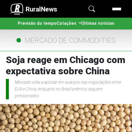
RuralNews
Previsão do tempo
Cotações
Últimas notícias
MERCADO DE COMMODITIES
Soja reage em Chicago com
expectativa sobre China
Mercado volta a apostar em avanços nas negociações entre
EUA e China, enquanto no Brasil prêmios seguem
pressionados