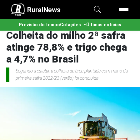
RuralNews
Previsão do tempo
Cotações
Últimas notícias
Colheita do milho 2ª safra
atinge 78,8% e trigo chega
a 4,7% no Brasil
Segundo a estatal, a colheita da área plantada com milho da
primeira safra 2022/23 (verão) foi concluída