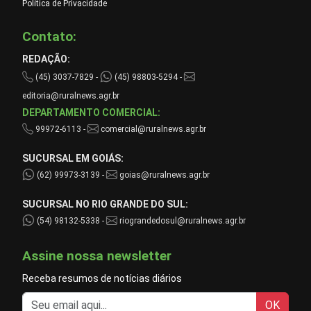
Política de Privacidade
Contato:
REDAÇÃO:
(45) 3037-7829 -
(45) 98803-5294 -
editoria@ruralnews.agr.br
DEPARTAMENTO COMERCIAL:
99972-6113 -
comercial@ruralnews.agr.br
SUCURSAL EM GOIÁS:
(62) 99973-3139 -
goias@ruralnews.agr.br
SUCURSAL NO RIO GRANDE DO SUL:
(54) 98132-5338 -
riograndedosul@ruralnews.agr.br
Assine nossa newsletter
Receba resumos de notícias diários
OK