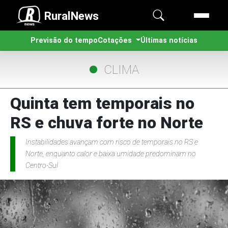
RuralNews
Previsão do tempo
Cotações
Últimas notícias
CLIMA
Quinta tem temporais no
RS e chuva forte no Norte
Instabilidades avançam com risco de temporais no RS e
Norte, enquanto calor e baixa umidade predominam no
Centro-Sul