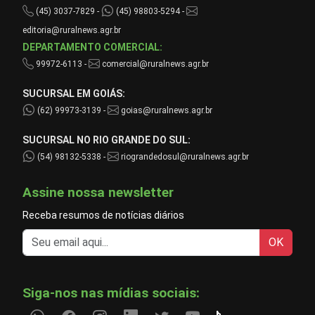
(45) 3037-7829 -
(45) 98803-5294 -
editoria@ruralnews.agr.br
DEPARTAMENTO COMERCIAL:
99972-6113 -
comercial@ruralnews.agr.br
SUCURSAL EM GOIÁS:
(62) 99973-3139 -
goias@ruralnews.agr.br
SUCURSAL NO RIO GRANDE DO SUL:
(54) 98132-5338 -
riograndedosul@ruralnews.agr.br
Assine nossa newsletter
Receba resumos de notícias diários
OK
Siga-nos nas mídias sociais: