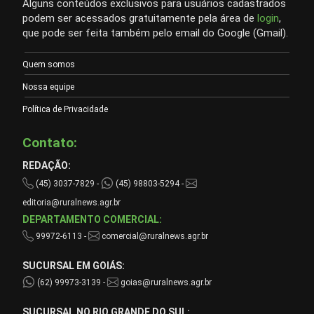
Alguns conteúdos exclusivos para usuários cadastrados
podem ser acessados gratuitamente pela área de
login
,
que pode ser feita também pelo email do Google (Gmail).
Quem somos
Nossa equipe
Política de Privacidade
Contato:
REDAÇÃO:
(45) 3037-7829 -
(45) 98803-5294 -
editoria@ruralnews.agr.br
DEPARTAMENTO COMERCIAL:
99972-6113 -
comercial@ruralnews.agr.br
SUCURSAL EM GOIÁS:
(62) 99973-3139 -
goias@ruralnews.agr.br
SUCURSAL NO RIO GRANDE DO SUL: