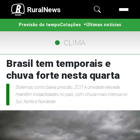
RuralNews
Previsão do tempo
Cotações
Últimas notícias
CLIMA
Brasil tem temporais e
chuva forte nesta quarta
Sistemas como baixa pressão, ZCIT e umidade elevada
mantêm instabilidades no país, com chuva mais intensa no
Sul, Norte e Nordeste