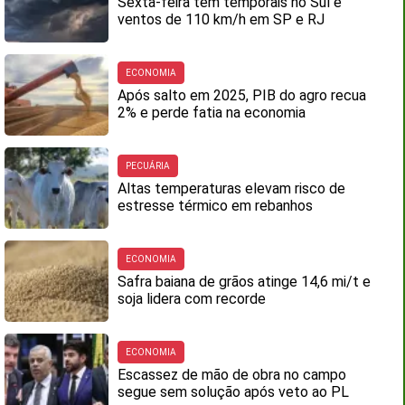
Sexta-feira tem temporais no Sul e
ventos de 110 km/h em SP e RJ
ECONOMIA
Após salto em 2025, PIB do agro recua
2% e perde fatia na economia
PECUÁRIA
Altas temperaturas elevam risco de
estresse térmico em rebanhos
ECONOMIA
Safra baiana de grãos atinge 14,6 mi/t e
soja lidera com recorde
ECONOMIA
Escassez de mão de obra no campo
segue sem solução após veto ao PL