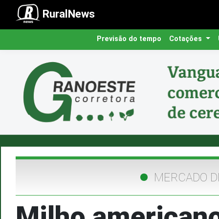
RuralNews
Previsão do tempo
Cotações
MERCADO D
Milho americano