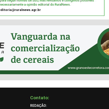
al) para seguir normas de SEO, mas revisamos e corrigimos possíveis
necessariamente a opinião editorial do RuralNews.
editoria@ruralnews.agr.br
Contato:
REDAÇÃO: