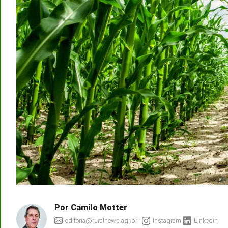
Por Camilo Motter
editoria@ruralnews.agr.br
Instagram
Linkedin