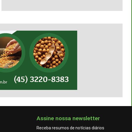
Assine nossa newsletter
Receba resumos de notícias diários