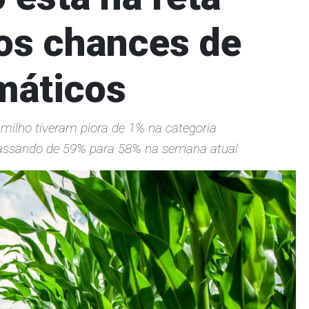
os chances de
imáticos
milho tiveram piora de 1% na categoria
passando de 59% para 58% na semana atual