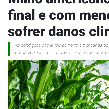
final e com men
sofrer danos cl
As condições das lavouras norte-americanas de 
bom/excelente em relação à semana anterior, 