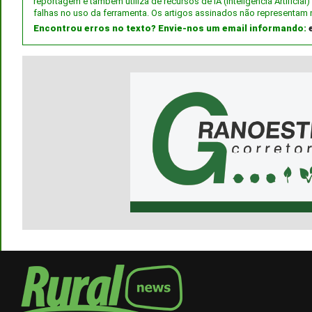
reportagem e também utiliza de recursos de IA (Inteligência Artifici
falhas no uso da ferramenta. Os artigos assinados não representam 
Encontrou erros no texto? Envie-nos um email informando: