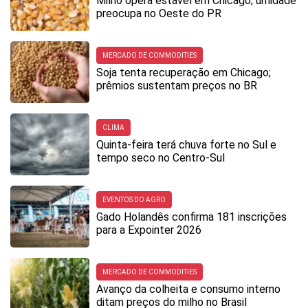
Milho opera estável em Chicago; umidade
preocupa no Oeste do PR
MERCADO DE COMMODITIES
Soja tenta recuperação em Chicago;
prêmios sustentam preços no BR
CLIMA
Quinta-feira terá chuva forte no Sul e
tempo seco no Centro-Sul
EVENTOS DO AGRO
Gado Holandês confirma 181 inscrições
para a Expointer 2026
MERCADO DE COMMODITIES
Avanço da colheita e consumo interno
ditam preços do milho no Brasil