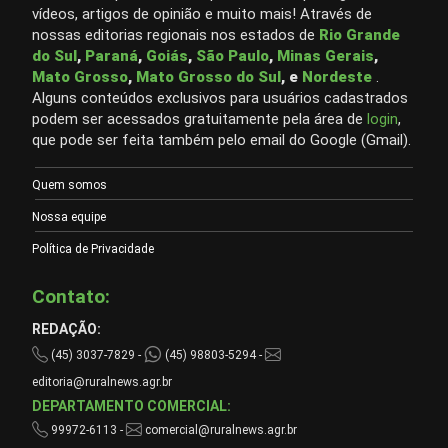
vídeos, artigos de opinião e muito mais! Através de
nossas editorias regionais nos estados de
Rio Grande
do Sul
,
Paraná
,
Goiás
,
São Paulo
,
Minas Gerais
,
Mato Grosso
,
Mato Grosso do Sul
, e
Nordeste
.
Alguns conteúdos exclusivos para usuários cadastrados
podem ser acessados gratuitamente pela área de
login
,
que pode ser feita também pelo email do Google (Gmail).
Quem somos
Nossa equipe
Política de Privacidade
Contato:
REDAÇÃO:
(45) 3037-7829 -
(45) 98803-5294 -
editoria@ruralnews.agr.br
DEPARTAMENTO COMERCIAL:
99972-6113 -
comercial@ruralnews.agr.br