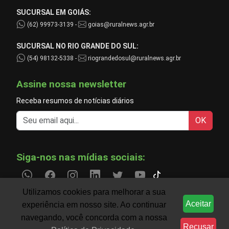
SUCURSAL EM GOIÁS:
(62) 99973-3139 -
goias@ruralnews.agr.br
SUCURSAL NO RIO GRANDE DO SUL:
(54) 98132-5338 -
riograndedosul@ruralnews.agr.br
Assine nossa newsletter
Receba resumos de notícias diários
OK
Siga-nos nas mídias sociais:
Utilizamos cookies para melhorar a sua
Aceitar
experiência em nosso site. Ao continuar
Informações do agronegócio temporariamente indispo
CLIMA
navegando, você concorda com a nossa
Recusar