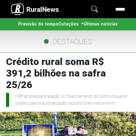
RuralNews
Previsão do tempo
Cotações
Últimas notícias
DESTAQUES
Crédito rural soma R$
391,2 bilhões na safra
25/26
CPR amplia participação no financiamento do setor enquanto
crédito para industrialização registra forte crescimento