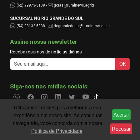
(62) 99973-3139 -
goias@ruralnews.agr.br
SUCURSAL NO RIO GRANDE DO SUL:
(54) 98132-5338 -
riograndedosul@ruralnews.agr.br
Assine nossa newsletter
Receba resumos de notícias diários
OK
Siga-nos nas mídias sociais:
Utilizamos cookies para melhorar a sua
Aceitar
experiência em nosso site. Ao continuar
Informações do agronegócio temporariamente indisp
CLIMA
navegando, você concorda com a nossa
Recusar
Política de Privacidade
.
Filtre notícias por região