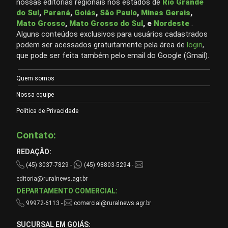
nossas editorias regionais nos estados de
Rio Grande
do Sul
,
Paraná
,
Goiás
,
São Paulo
,
Minas Gerais
,
Mato Grosso
,
Mato Grosso do Sul
, e
Nordeste
.
Alguns conteúdos exclusivos para usuários cadastrados
podem ser acessados gratuitamente pela área de
login
,
que pode ser feita também pelo email do Google (Gmail).
Quem somos
Nossa equipe
Política de Privacidade
Contato:
REDAÇÃO:
(45) 3037-7829 -
(45) 98803-5294 -
editoria@ruralnews.agr.br
DEPARTAMENTO COMERCIAL:
99972-6113 -
comercial@ruralnews.agr.br
SUCURSAL EM GOIÁS: