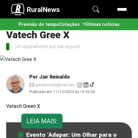
RuralNews
Previsão do tempo
Cotações
Últimas notícias
Vatech Gree X
Um equipamento que traz seguran
Por Jair Reinaldo
jairnewmidia@me.com
Publicado em:
11/12/2023 às 19:55:00
Vatech Green X
LEIA MAIS:
Evento ‘Adapar: Um Olhar para o