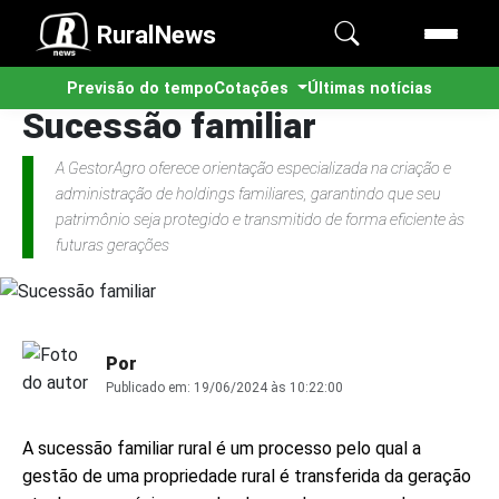
RuralNews
Previsão do tempo
Cotações
Últimas notícias
Sucessão familiar
A GestorAgro oferece orientação especializada na criação e
administração de holdings familiares, garantindo que seu
patrimônio seja protegido e transmitido de forma eficiente às
futuras gerações
Por
Publicado em:
19/06/2024 às 10:22:00
A sucessão familiar rural é um processo pelo qual a
gestão de uma propriedade rural é transferida da geração