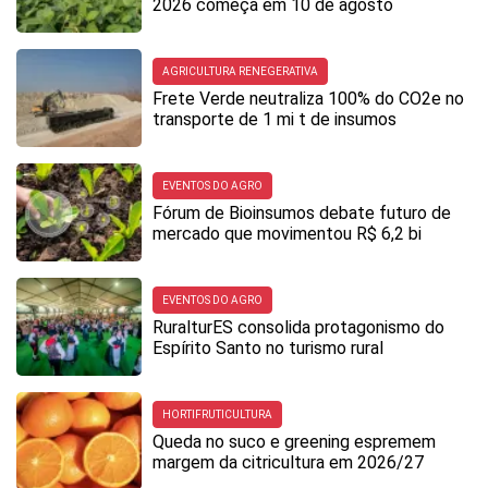
2026 começa em 10 de agosto
AGRICULTURA RENEGERATIVA
Frete Verde neutraliza 100% do CO2e no
transporte de 1 mi t de insumos
EVENTOS DO AGRO
Fórum de Bioinsumos debate futuro de
mercado que movimentou R$ 6,2 bi
EVENTOS DO AGRO
RuralturES consolida protagonismo do
Espírito Santo no turismo rural
HORTIFRUTICULTURA
Queda no suco e greening espremem
margem da citricultura em 2026/27