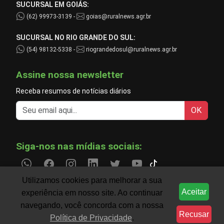
SUCURSAL EM GOIÁS:
(62) 99973-3139 -
goias@ruralnews.agr.br
SUCURSAL NO RIO GRANDE DO SUL:
(54) 98132-5338 -
riograndedosul@ruralnews.agr.br
Assine nossa newsletter
Receba resumos de notícias diários
OK
Siga-nos nas mídias sociais:
Utilizamos cookies para melhorar a sua
Aceitar
experiência em nosso site. Ao continuar
Informações do agronegócio temporariamente indisp
CLIMA
navegando, você concorda com a nossa
Recusar
Política de Privacidade
.