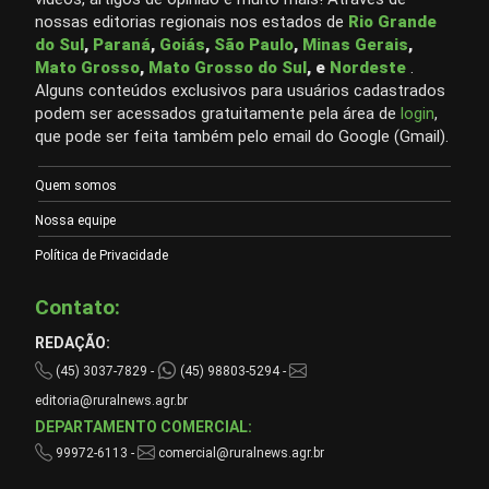
nossas editorias regionais nos estados de
Rio Grande
do Sul
,
Paraná
,
Goiás
,
São Paulo
,
Minas Gerais
,
Mato Grosso
,
Mato Grosso do Sul
, e
Nordeste
.
Alguns conteúdos exclusivos para usuários cadastrados
podem ser acessados gratuitamente pela área de
login
,
que pode ser feita também pelo email do Google (Gmail).
Quem somos
Nossa equipe
Política de Privacidade
Contato:
REDAÇÃO:
(45) 3037-7829 -
(45) 98803-5294 -
editoria@ruralnews.agr.br
DEPARTAMENTO COMERCIAL:
99972-6113 -
comercial@ruralnews.agr.br