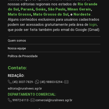
nossas editorias regionais nos estados de
Rio Grande
do Sul
,
Paraná
,
Goiás
,
São Paulo
,
Minas Gerais
,
Mato Grosso
,
Mato Grosso do Sul
, e
Nordeste
.
Alguns conteúdos exclusivos para usuários cadastrados
podem ser acessados gratuitamente pela área de
login
,
que pode ser feita também pelo email do Google (Gmail).
Quem somos
Nossa equipe
Política de Privacidade
Contato:
REDAÇÃO:
(45) 3037-7829 -
(45) 98803-5294 -
editoria@ruralnews.agr.br
DEPARTAMENTO COMERCIAL:
99972-6113 -
comercial@ruralnews.agr.br