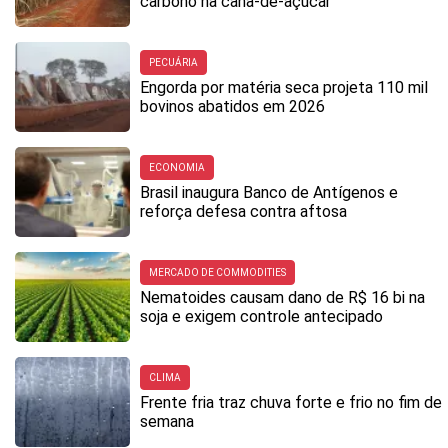
carbono na cana-de-açúcar
PECUÁRIA
Engorda por matéria seca projeta 110 mil
bovinos abatidos em 2026
ECONOMIA
Brasil inaugura Banco de Antígenos e
reforça defesa contra aftosa
MERCADO DE COMMODITIES
Nematoides causam dano de R$ 16 bi na
soja e exigem controle antecipado
CLIMA
Frente fria traz chuva forte e frio no fim de
semana