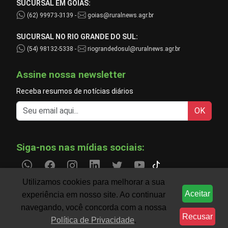
SUCURSAL EM GOIÁS:
(62) 99973-3139 -
goias@ruralnews.agr.br
SUCURSAL NO RIO GRANDE DO SUL:
(54) 98132-5338 -
riograndedosul@ruralnews.agr.br
Assine nossa newsletter
Receba resumos de notícias diários
OK
Siga-nos nas mídias sociais:
Utilizamos cookies para melhorar a sua
Aceitar
experiência em nosso site. Ao continuar
Informações do agronegócio temporariamente indispo
CLIMA
navegando, você concorda com a nossa
Recusar
Política de Privacidade
.