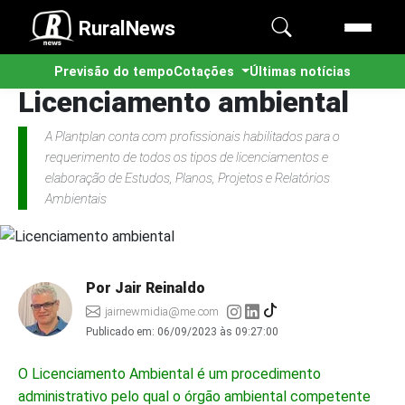
RuralNews
Previsão do tempo
Cotações
Últimas notícias
Licenciamento ambiental
A Plantplan conta com profissionais habilitados para o
requerimento de todos os tipos de licenciamentos e
elaboração de Estudos, Planos, Projetos e Relatórios
Ambientais
Por Jair Reinaldo
jairnewmidia@me.com
Publicado em:
06/09/2023 às 09:27:00
O Licenciamento Ambiental é um procedimento
administrativo pelo qual o órgão ambiental competente