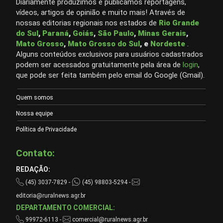
Diariamente produzimos e publicamos reportagens,
vídeos, artigos de opinião e muito mais! Através de
nossas editorias regionais nos estados de
Rio Grande
do Sul
,
Paraná
,
Goiás
,
São Paulo
,
Minas Gerais
,
Mato Grosso
,
Mato Grosso do Sul
, e
Nordeste
.
Alguns conteúdos exclusivos para usuários cadastrados
podem ser acessados gratuitamente pela área de
login
,
que pode ser feita também pelo email do Google (Gmail).
Quem somos
Nossa equipe
Política de Privacidade
Contato:
REDAÇÃO:
(45) 3037-7829 -
(45) 98803-5294 -
editoria@ruralnews.agr.br
DEPARTAMENTO COMERCIAL:
99972-6113 -
comercial@ruralnews.agr.br