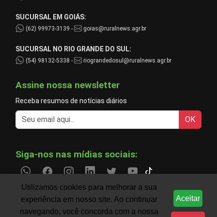
SUCURSAL EM GOIÁS:
(62) 99973-3139 -
goias@ruralnews.agr.br
SUCURSAL NO RIO GRANDE DO SUL:
(54) 98132-5338 -
riograndedosul@ruralnews.agr.br
Assine nossa newsletter
Receba resumos de notícias diários
OK
Siga-nos nas mídias sociais:
Utilizamos cookies para melhorar a sua
Aceitar
experiência em nosso site. Ao continuar
Informações do agronegócio temporariamente indisp
CLIMA
navegando, você concorda com a nossa