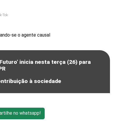
k-Tok
tando-se o agente causal
uturo’ inicia nesta terça (26) para
 PR
ntribuição à sociedade
tilhe no whatsapp!