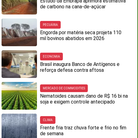
Estudo da Embrapa aprimora estimativa
de carbono na cana-de-açúcar
PECUÁRIA
Engorda por matéria seca projeta 110
mil bovinos abatidos em 2026
ECONOMIA
Brasil inaugura Banco de Antígenos e
reforça defesa contra aftosa
MERCADO DE COMMODITIES
Nematoides causam dano de R$ 16 bi na
soja e exigem controle antecipado
CLIMA
Frente fria traz chuva forte e frio no fim
de semana