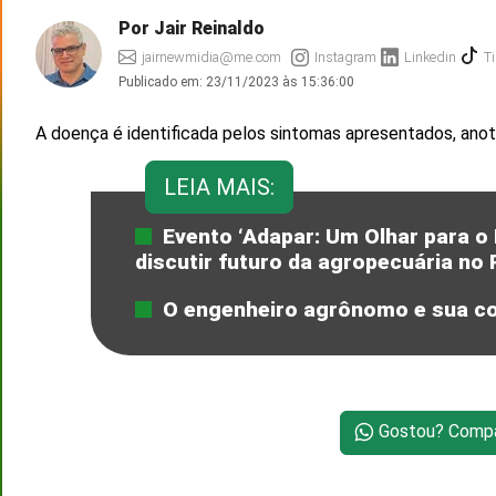
Por Jair Reinaldo
jairnewmidia@me.com
Instagram
Linkedin
Ti
Publicado em:
23/11/2023 às 15:36:00
A doença é identificada pelos sintomas apresentados, ano
LEIA MAIS:
Evento ‘Adapar: Um Olhar para o F
discutir futuro da agropecuária no
O engenheiro agrônomo e sua co
Gostou? Compar