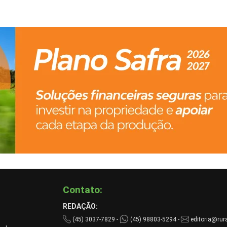
Contato:
REDAÇÃO:
(45) 3037-7829 -
(45) 98803-5294 -
editoria@rura