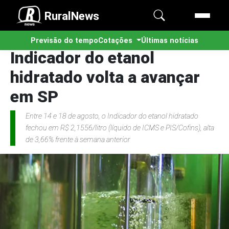
RuralNews
Previsão do tempo
Cotações
Últimas notícias
Indicador do etanol
hidratado volta a avançar
em SP
Entre 14 e 18 de agosto, o Indicador do etanol hidratado
fechou em R$ 2,1556/litro (líquido de ICMS e PIS/Cofins), alta
de 3,66% frente à semana anterior