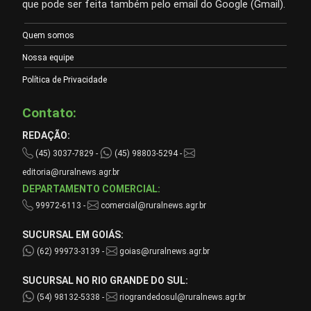
que pode ser feita também pelo email do Google (Gmail).
Quem somos
Nossa equipe
Política de Privacidade
Contato:
REDAÇÃO:
(45) 3037-7829 -
(45) 98803-5294 -
editoria@ruralnews.agr.br
DEPARTAMENTO COMERCIAL:
99972-6113 -
comercial@ruralnews.agr.br
SUCURSAL EM GOIÁS:
(62) 99973-3139 -
goias@ruralnews.agr.br
SUCURSAL NO RIO GRANDE DO SUL:
(54) 98132-5338 -
riograndedosul@ruralnews.agr.br