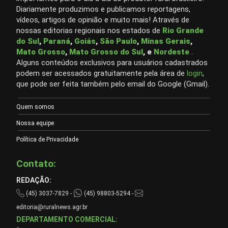
Diariamente produzimos e publicamos reportagens,
vídeos, artigos de opinião e muito mais! Através de
nossas editorias regionais nos estados de
Rio Grande
do Sul
,
Paraná
,
Goiás
,
São Paulo
,
Minas Gerais
,
Mato Grosso
,
Mato Grosso do Sul
, e
Nordeste
.
Alguns conteúdos exclusivos para usuários cadastrados
podem ser acessados gratuitamente pela área de
login
,
que pode ser feita também pelo email do Google (Gmail).
Quem somos
Nossa equipe
Política de Privacidade
Contato:
REDAÇÃO:
(45) 3037-7829 -
(45) 98803-5294 -
editoria@ruralnews.agr.br
DEPARTAMENTO COMERCIAL: