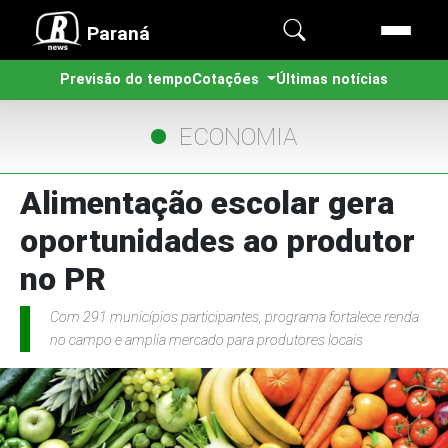
Paraná
Previsão do tempo
Cotações
Últimas notícias
ECONOMIA
Alimentação escolar gera
oportunidades ao produtor
no PR
Com 291 municípios participantes, programa fortalece renda
no campo e amplia mercado para produtores locais