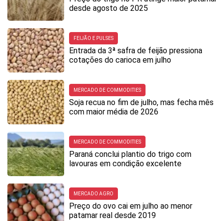
desde agosto de 2025
FEIJÃO E PULSES
Entrada da 3ª safra de feijão pressiona
cotações do carioca em julho
MERCADO DE COMMODITIES
Soja recua no fim de julho, mas fecha mês
com maior média de 2026
MERCADO DE COMMODITIES
Paraná conclui plantio do trigo com
lavouras em condição excelente
MERCADO AGRO
Preço do ovo cai em julho ao menor
patamar real desde 2019