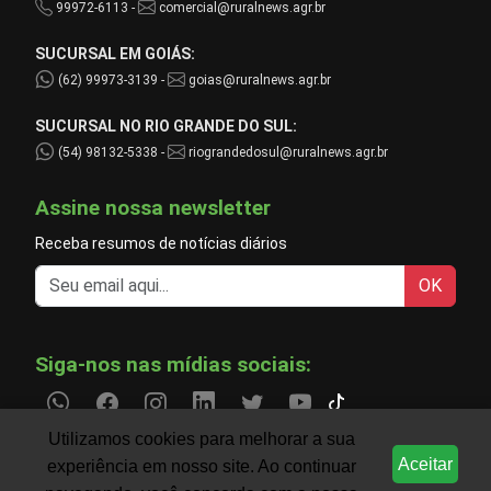
99972-6113 -
comercial@ruralnews.agr.br
SUCURSAL EM GOIÁS:
(62) 99973-3139 -
goias@ruralnews.agr.br
SUCURSAL NO RIO GRANDE DO SUL:
(54) 98132-5338 -
riograndedosul@ruralnews.agr.br
Assine nossa newsletter
Receba resumos de notícias diários
OK
Siga-nos nas mídias sociais:
Utilizamos cookies para melhorar a sua
Aceitar
experiência em nosso site. Ao continuar
Informações do agronegócio temporariamente indisp
CLIMA