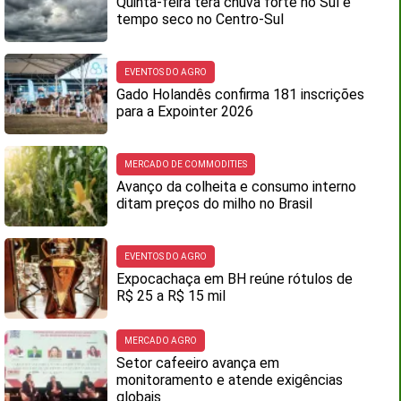
Quinta-feira terá chuva forte no Sul e
tempo seco no Centro-Sul
EVENTOS DO AGRO
Gado Holandês confirma 181 inscrições
para a Expointer 2026
MERCADO DE COMMODITIES
Avanço da colheita e consumo interno
ditam preços do milho no Brasil
EVENTOS DO AGRO
Expocachaça em BH reúne rótulos de
R$ 25 a R$ 15 mil
MERCADO AGRO
Setor cafeeiro avança em
monitoramento e atende exigências
globais