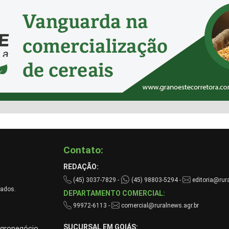
Contato:
REDAÇÃO:
(45) 3037-7829 -
(45) 98803-5294 -
editoria@rura
vados.
DEPARTAMENTO COMERCIAL:
99972-6113 -
comercial@ruralnews.agr.br
SUCURSAL EM GOIÁS:
agronegócio