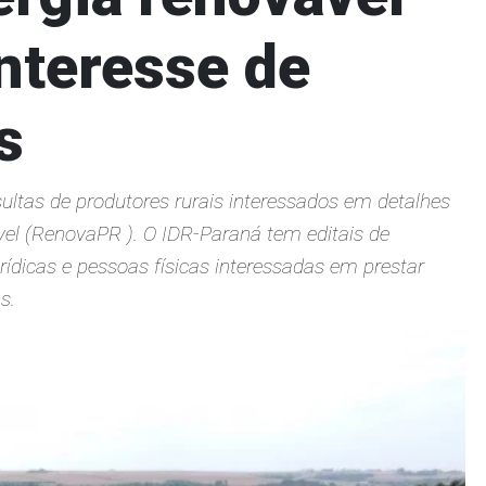
interesse de
s
tas de produtores rurais interessados em detalhes
el (RenovaPR ). O IDR-Paraná tem editais de
ídicas e pessoas físicas interessadas em prestar
s.