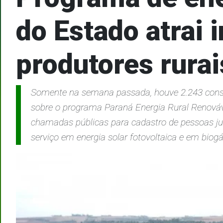
do Estado atrai 
produtores rurai
Somente na semana passada, houve 2.243 consul
sobre o programa Paraná Energia Rural Renováv
chamadas públicas para cadastro de pessoas jur
serviço em energia solar fotovoltaica e em biogá