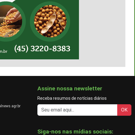
Assine nossa newsletter
Receba resumos de notícias diários
lnews.agr.br
OK
Siga-nos nas mídias sociais: