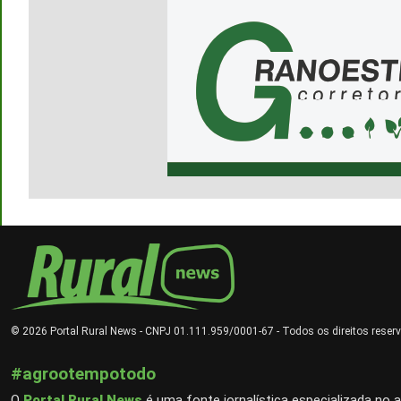
© 2026 Portal Rural News - CNPJ 01.111.959/0001-67 - Todos os direitos reser
#agrootempotodo
O
Portal Rural News
é uma fonte jornalística especializada no 