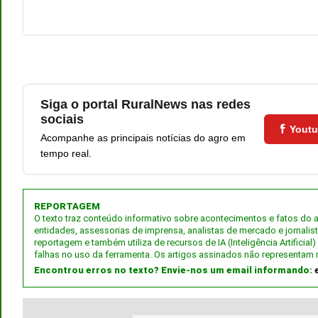
Siga o portal RuralNews nas redes
sociais
Yout
Acompanhe as principais notícias do agro em
tempo real.
REPORTAGEM
O texto traz conteúdo informativo sobre acontecimentos e fatos do
entidades, assessorias de imprensa, analistas de mercado e jornalis
reportagem e também utiliza de recursos de IA (Inteligência Artifici
falhas no uso da ferramenta. Os artigos assinados não representam 
Encontrou erros no texto? Envie-nos um email informando: