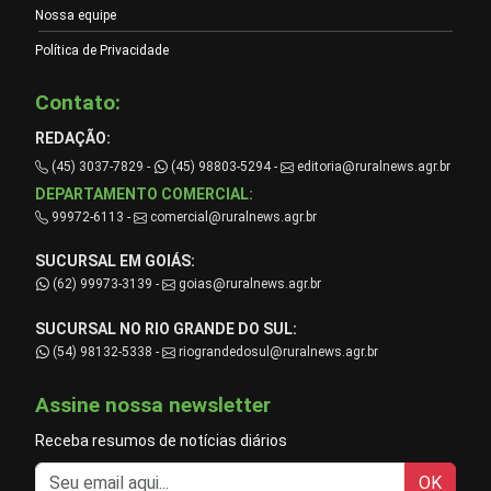
Nossa equipe
Política de Privacidade
Contato:
REDAÇÃO:
(45) 3037-7829 -
(45) 98803-5294 -
editoria@ruralnews.agr.br
DEPARTAMENTO COMERCIAL:
99972-6113 -
comercial@ruralnews.agr.br
SUCURSAL EM GOIÁS:
(62) 99973-3139 -
goias@ruralnews.agr.br
SUCURSAL NO RIO GRANDE DO SUL:
(54) 98132-5338 -
riograndedosul@ruralnews.agr.br
Assine nossa newsletter
Receba resumos de notícias diários
OK