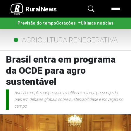
RuralNews
Previsão do tempo
Cotações
Últimas notícias
AGRICULTURA RENEGERATIVA
Brasil entra em programa
da OCDE para agro
sustentável
Adesão amplia cooperação científica e reforça presença do
país em debates globais sobre sustentabilidade e inovação no
campo