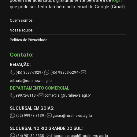
podem ser acessados gratuitamente pela área de
login
,
que pode ser feita também pelo email do Google (Gmail).
Quem somos
Nossa equipe
Política de Privacidade
Contato:
REDAÇÃO:
(45) 3037-7829 -
(45) 98803-5294 -
editoria@ruralnews.agr.br
DEPARTAMENTO COMERCIAL:
99972-6113 -
comercial@ruralnews.agr.br
SUCURSAL EM GOIÁS:
(62) 99973-3139 -
goias@ruralnews.agr.br
SUCURSAL NO RIO GRANDE DO SUL:
(54) 98132-5338 -
riograndedosul@ruralnews.agr.br