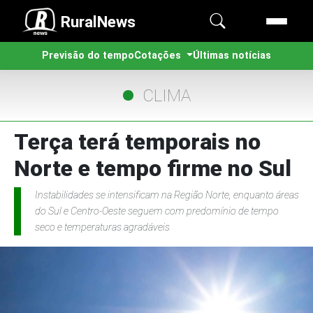
RuralNews
Previsão do tempo
Cotações
Últimas notícias
CLIMA
Terça terá temporais no
Norte e tempo firme no Sul
Instabilidades se intensificam na Região Norte, enquanto áreas
do Sul e Centro-Oeste seguem com predomínio de tempo
seco e temperaturas agradáveis