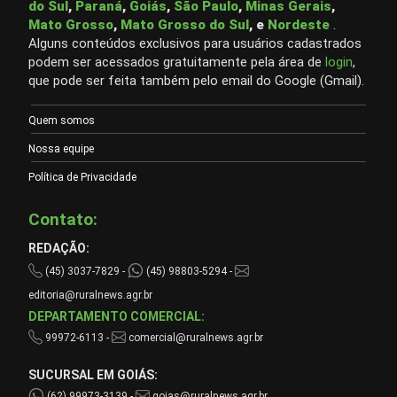
do Sul
,
Paraná
,
Goiás
,
São Paulo
,
Minas Gerais
,
Mato Grosso
,
Mato Grosso do Sul
, e
Nordeste
.
Alguns conteúdos exclusivos para usuários cadastrados
podem ser acessados gratuitamente pela área de
login
,
que pode ser feita também pelo email do Google (Gmail).
Quem somos
Nossa equipe
Política de Privacidade
Contato:
REDAÇÃO:
(45) 3037-7829 -
(45) 98803-5294 -
editoria@ruralnews.agr.br
DEPARTAMENTO COMERCIAL:
99972-6113 -
comercial@ruralnews.agr.br
SUCURSAL EM GOIÁS:
(62) 99973-3139 -
goias@ruralnews.agr.br