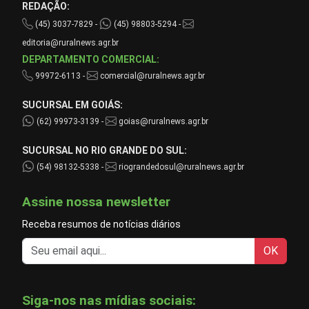
REDAÇÃO:
(45) 3037-7829 -
(45) 98803-5294 -
editoria@ruralnews.agr.br
DEPARTAMENTO COMERCIAL:
99972-6113 -
comercial@ruralnews.agr.br
SUCURSAL EM GOIÁS:
(62) 99973-3139 -
goias@ruralnews.agr.br
SUCURSAL NO RIO GRANDE DO SUL:
(54) 98132-5338 -
riograndedosul@ruralnews.agr.br
Assine nossa newsletter
Receba resumos de notícias diários
OK
Siga-nos nas mídias sociais: