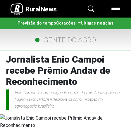
RuralNews
Previsão do tempo
Cotações
Últimas notícias
GENTE DO AGRO
Jornalista Enio Campoi
recebe Prêmio Andav de
Reconhecimento
Enio Campoi é homenageado com o Prêmio Andav por sua
trajetória inovadora e decisiva na comunicação do
agronegócio brasileiro