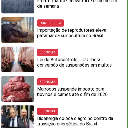
Frente fria traz chuva forte e frio no fim
de semana
SUINOCULTURA
Importação de reprodutores eleva
patamar da suinocultura no Brasil
ECONOMIA
Lei do Autocontrole: TCU libera
conversão de suspensões em multas
ECONOMIA
Marrocos suspende imposto para
bovinos e carnes até o fim de 2026
ECONOMIA
Bioenergia coloca o agro no centro da
transição energética do Brasil