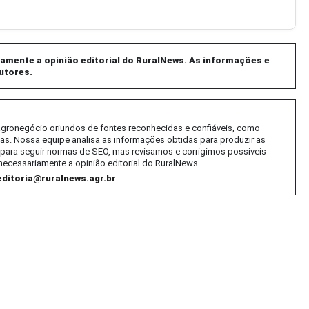
mente a opinião editorial do RuralNews. As informações e
utores.
 agronegócio oriundos de fontes reconhecidas e confiáveis, como
tas. Nossa equipe analisa as informações obtidas para produzir as
al) para seguir normas de SEO, mas revisamos e corrigimos possíveis
necessariamente a opinião editorial do RuralNews.
editoria@ruralnews.agr.br