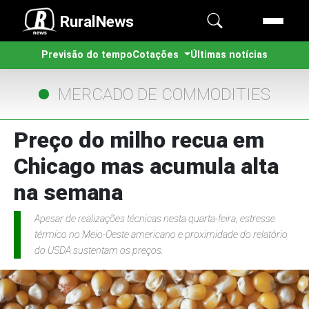
RuralNews
Previsão do tempo
Cotações
Últimas notícias
MERCADO DE COMMODITIES
Preço do milho recua em
Chicago mas acumula alta
na semana
Apesar de realizações técnicas nesta quarta-feira, estresse
térmico no Meio-Oeste americano e proximidade do relatório
do USDA sustentam os preços.