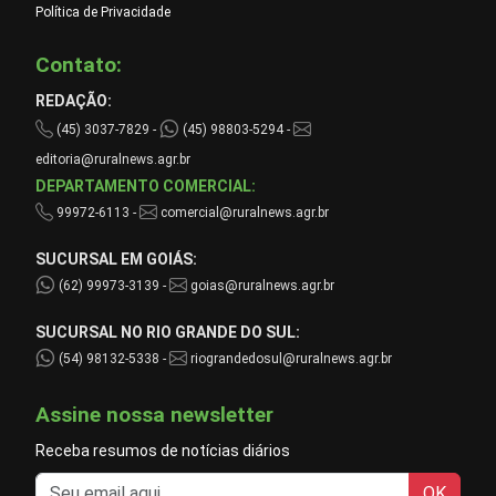
Política de Privacidade
Contato:
REDAÇÃO:
(45) 3037-7829 -
(45) 98803-5294 -
editoria@ruralnews.agr.br
DEPARTAMENTO COMERCIAL:
99972-6113 -
comercial@ruralnews.agr.br
SUCURSAL EM GOIÁS:
(62) 99973-3139 -
goias@ruralnews.agr.br
SUCURSAL NO RIO GRANDE DO SUL:
(54) 98132-5338 -
riograndedosul@ruralnews.agr.br
Assine nossa newsletter
Receba resumos de notícias diários
OK