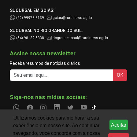
SUCURSAL EM GOIÁS:
(62) 99973-3139 -
goias@ruralnews.agr.br
SUCURSAL NO RIO GRANDE DO SUL:
(54) 98132-5338 -
riograndedosul@ruralnews.agr.br
Assine nossa newsletter
Receba resumos de notícias diários
OK
Siga-nos nas mídias sociais:
Utilizamos cookies para melhorar a sua
Aceitar
experiência em nosso site. Ao continuar
Informações do agronegócio temporariamente indisp
CLIMA
navegando, você concorda com a nossa