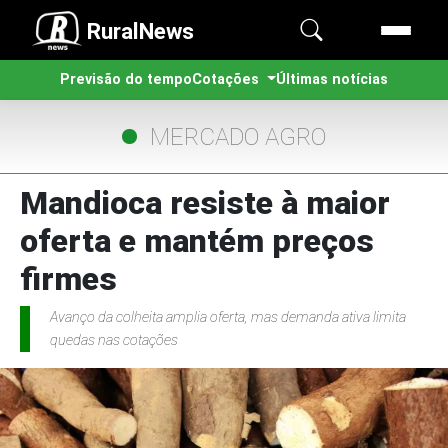
RuralNews
Previsão do tempo
Cotações
Últimas notícias
MERCADO AGRO
Mandioca resiste à maior
oferta e mantém preços
firmes
Avanço da colheita amplia oferta, mas demanda ativa limita
quedas nas cotações