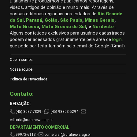
Diariamente produzimos e publicamos reportagens,
vídeos, artigos de opinião e muito mais! Através de
nossas editorias regionais nos estados de
Rio Grande
do Sul
,
Paraná
,
Goiás
,
São Paulo
,
Minas Gerais
,
Mato Grosso
,
Mato Grosso do Sul
, e
Nordeste
.
Alguns conteúdos exclusivos para usuários cadastrados
podem ser acessados gratuitamente pela área de
login
,
que pode ser feita também pelo email do Google (Gmail).
Quem somos
Nossa equipe
Política de Privacidade
Contato:
REDAÇÃO:
(45) 3037-7829 -
(45) 98803-5294 -
editoria@ruralnews.agr.br
DEPARTAMENTO COMERCIAL:
99972-6113 -
comercial@ruralnews.agr.br