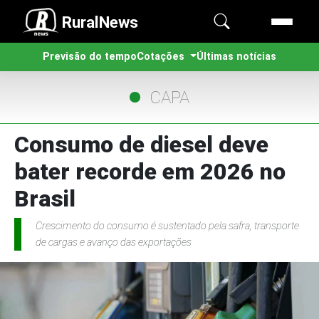
RuralNews
Previsão do tempo
Cotações
Últimas notícias
CAPA
Consumo de diesel deve
bater recorde em 2026 no
Brasil
Crescimento do consumo é sustentado pela safra, transporte
de cargas e avanço das exportações