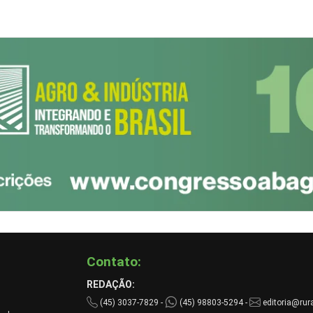
Contato:
REDAÇÃO:
(45) 3037-7829 -
(45) 98803-5294 -
editoria@rura