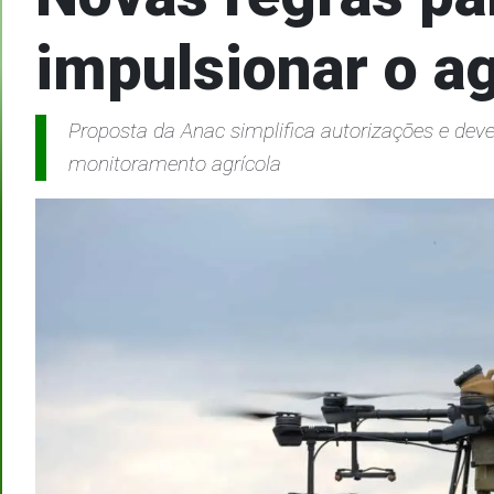
impulsionar o a
Proposta da Anac simplifica autorizações e dev
monitoramento agrícola