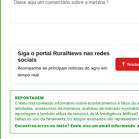
Siga o portal RuralNews nas redes
sociais
Yout
Acompanhe as principais notícias do agro em
tempo real.
REPORTAGEM
O texto traz conteúdo informativo sobre acontecimentos e fatos do
entidades, assessorias de imprensa, analistas de mercado e jornalis
reportagem e também utiliza de recursos de IA (Inteligência Artifici
falhas no uso da ferramenta. Os artigos assinados não representam 
Encontrou erros no texto? Envie-nos um email informando: