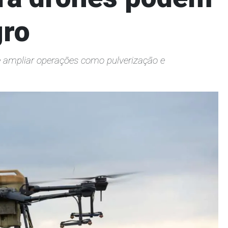
gro
e ampliar operações como pulverização e