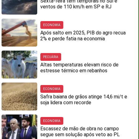
Sexta-feira tem temporais no Sul e
ventos de 110 km/h em SP e RJ
ECONOMIA
Após salto em 2025, PIB do agro recua
2% e perde fatia na economia
PECUÁRIA
Altas temperaturas elevam risco de
estresse térmico em rebanhos
ECONOMIA
Safra baiana de grãos atinge 14,6 mi/t e
soja lidera com recorde
ECONOMIA
Escassez de mão de obra no campo
segue sem solução após veto ao PL