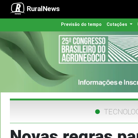
RuralNews
Previsão do tempo
Cotações
TECNOLOG
Novas regras p