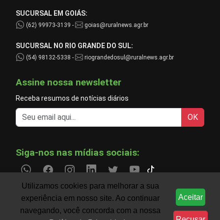
SUCURSAL EM GOIÁS:
(62) 99973-3139 -
goias@ruralnews.agr.br
SUCURSAL NO RIO GRANDE DO SUL:
(54) 98132-5338 -
riograndedosul@ruralnews.agr.br
Assine nossa newsletter
Receba resumos de notícias diários
OK
Siga-nos nas mídias sociais:
Utilizamos cookies para melhorar a sua
Aceitar
experiência em nosso site. Ao continuar
Informações do agronegócio temporariamente indispo
CLIMA
navegando, você concorda com a nossa
Recusar