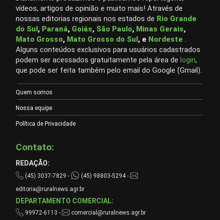
vídeos, artigos de opinião e muito mais! Através de
nossas editorias regionais nos estados de
Rio Grande
do Sul
,
Paraná
,
Goiás
,
São Paulo
,
Minas Gerais
,
Mato Grosso
,
Mato Grosso do Sul
, e
Nordeste
.
Alguns conteúdos exclusivos para usuários cadastrados
podem ser acessados gratuitamente pela área de
login
,
que pode ser feita também pelo email do Google (Gmail).
Quem somos
Nossa equipe
Política de Privacidade
Contato:
REDAÇÃO:
(45) 3037-7829 -
(45) 98803-5294 -
editoria@ruralnews.agr.br
DEPARTAMENTO COMERCIAL:
99972-6113 -
comercial@ruralnews.agr.br