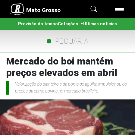
Mato Grosso
Previsão do tempo
Cotações
Últimas notícias
PECUÁRIA
Mercado do boi mantém
preços elevados em abril
Valorização do dianteiro e da ponta de agulha impulsionou os
preços da carne bovina no mercado brasileiro