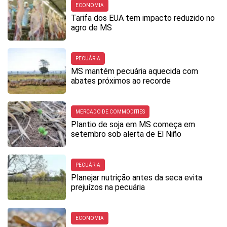
ECONOMIA
Tarifa dos EUA tem impacto reduzido no
agro de MS
PECUÁRIA
MS mantém pecuária aquecida com
abates próximos ao recorde
MERCADO DE COMMODITIES
Plantio de soja em MS começa em
setembro sob alerta de El Niño
PECUÁRIA
Planejar nutrição antes da seca evita
prejuízos na pecuária
ECONOMIA