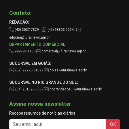
Contato:
REDAÇÃO:
(45) 3037-7829 -
(45) 98803-5294 -
editoria@ruralnews.agr.br
DEPARTAMENTO COMERCIAL:
99972-6113 -
comercial@ruralnews.agr.br
SUCURSAL EM GOIÁS:
(62) 99973-3139 -
goias@ruralnews.agr.br
SUCURSAL NO RIO GRANDE DO SUL:
(54) 98132-5338 -
riograndedosul@ruralnews.agr.br
Assine nossa newsletter
Receba resumos de notícias diários
OK