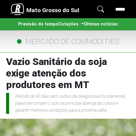
Mato Grosso do Sul
Previsão do tempo
Cotações
Últimas notícias
MERCADO DE COMMODITIES
Vazio Sanitário da soja
exige atenção dos
produtores em MT
Período de 90 dias sem cultivo da oleaginosa é fundamental
para interromper o ciclo da principal doença da cultura e
garantir melhores condições para a próxima safra