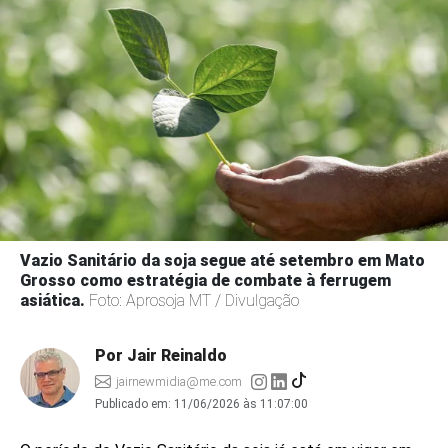
Vazio Sanitário da soja segue até setembro em Mato
Grosso como estratégia de combate à ferrugem
asiática.
Foto: Aprosoja MT / Divulgação
Por Jair Reinaldo
jairnewmidia@me.com
Publicado em:
11/06/2026 às 11:07:00