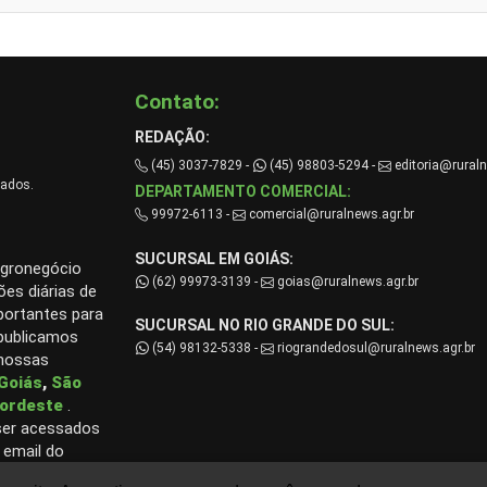
Contato:
REDAÇÃO:
(45) 3037-7829 -
(45) 98803-5294 -
editoria@ruraln
vados.
DEPARTAMENTO COMERCIAL:
99972-6113 -
comercial@ruralnews.agr.br
SUCURSAL EM GOIÁS:
agronegócio
(62) 99973-3139 -
goias@ruralnews.agr.br
ões diárias de
portantes para
SUCURSAL NO RIO GRANDE DO SUL:
 publicamos
(54) 98132-5338 -
riograndedosul@ruralnews.agr.br
 nossas
Goiás
,
São
ordeste
.
ser acessados
 email do