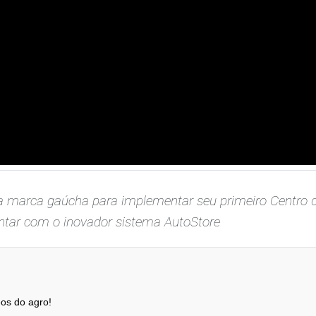
la marca gaúcha para implementar seu primeiro Centro de
ontar com o inovador sistema AutoStore
os do agro!