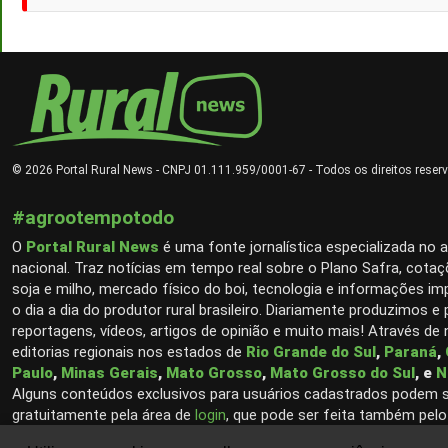
© 2026 Portal Rural News - CNPJ 01.111.959/0001-67 - Todos os direitos reser
#agrootempotodo
O
Portal Rural News
é uma fonte jornalística especializada no 
nacional. Traz notícias em tempo real sobre o Plano Safra, cotaç
soja e milho, mercado físico do boi, tecnologia e informações im
o dia a dia do produtor rural brasileiro. Diariamente produzimos e
reportagens, vídeos, artigos de opinião e muito mais! Através de
editorias regionais nos estados de
Rio Grande do Sul
,
Paraná
,
Paulo
,
Minas Gerais
,
Mato Grosso
,
Mato Grosso do Sul
, e
N
Alguns conteúdos exclusivos para usuários cadastrados podem 
gratuitamente pela área de
login
, que pode ser feita também pelo
Google (Gmail).