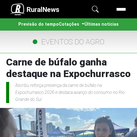
RuralNews
Previsão do tempo
Cotações
Últimas notícias
EVENTOS DO AGRO
Carne de búfalo ganha
destaque na Expochurrasco
Ascribu reforça presença da carne de búfalo na
Expochurrasco 2026 e destaca avanço do consumo no Rio
Grande do Sul.