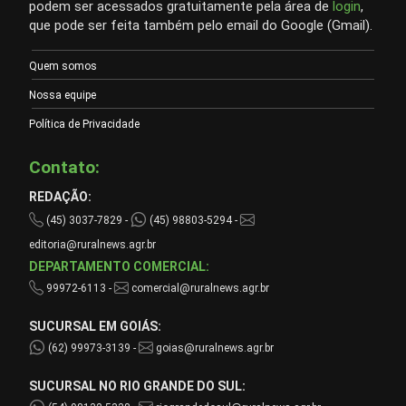
podem ser acessados gratuitamente pela área de
login
,
que pode ser feita também pelo email do Google (Gmail).
Quem somos
Nossa equipe
Política de Privacidade
Contato:
REDAÇÃO:
(45) 3037-7829 -
(45) 98803-5294 -
editoria@ruralnews.agr.br
DEPARTAMENTO COMERCIAL:
99972-6113 -
comercial@ruralnews.agr.br
SUCURSAL EM GOIÁS:
(62) 99973-3139 -
goias@ruralnews.agr.br
SUCURSAL NO RIO GRANDE DO SUL: