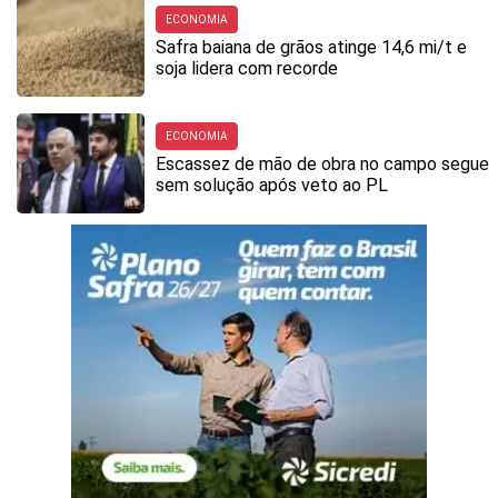
ECONOMIA
Safra baiana de grãos atinge 14,6 mi/t e
soja lidera com recorde
ECONOMIA
Escassez de mão de obra no campo segue
sem solução após veto ao PL