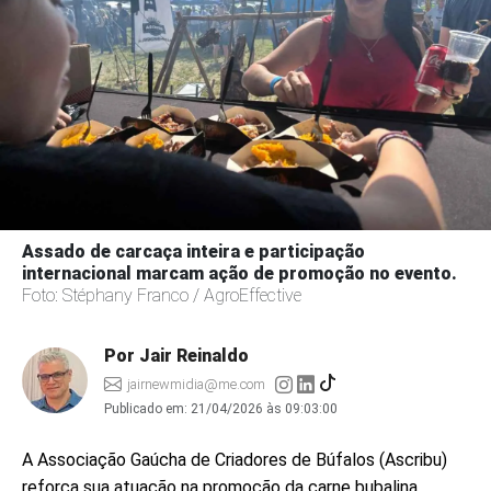
Assado de carcaça inteira e participação
internacional marcam ação de promoção no evento.
Foto: Stéphany Franco / AgroEffective
Por Jair Reinaldo
jairnewmidia@me.com
Publicado em:
21/04/2026 às 09:03:00
A Associação Gaúcha de Criadores de Búfalos (Ascribu)
reforça sua atuação na promoção da carne bubalina